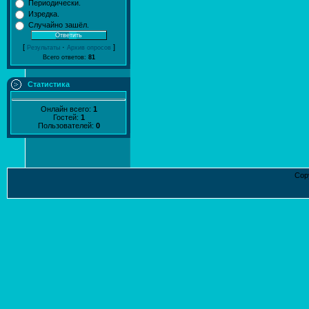
Периодически.
Изредка.
Случайно зашёл.
[
·
]
Результаты
Архив опросов
Всего ответов:
81
Статистика
Онлайн всего:
1
Гостей:
1
Пользователей:
0
Cop