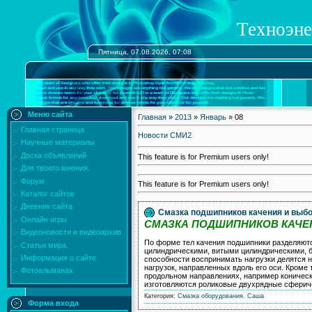
Техноэне
Пятница, 07.08.2026, 07:08
Меню сайта
Главная
»
2013
»
Январь
»
08
Главная страница
Новости СМИ2
Научные материалы
Доска объявлений
This feature is for Premium users only!
Для твоего мнения.
Форум
This feature is for Premium users only!
Каталог сайтов
Дневник сайта
Смазка подшипников качения и выбо
Онлайн игры
СМАЗКА ПОДШИПНИКОВ КАЧЕ
Видеоновости и видеоархив
По форме тел качения подшипники разделяютс
Статьи мира.
цилиндрическими, витыми цилиндрическими, б
Информация о сайте
способности воспринимать нагрузки делятся н
нагрузок, направленных вдоль его оси. Кром
Фотоальманах
продольном направлениях, например коническ
изготовляются роликовые двухрядные сферич
Категория:
Смазка оборудования.
Саша
Форма входа