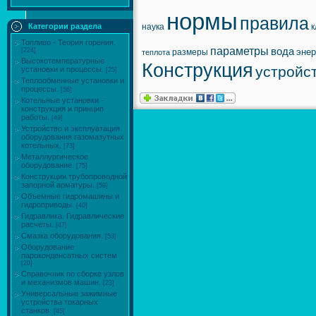
нормы
правила
наука
к
Категории раздела
Топливо - Теория горения.
параметры
вода
энер
[224]
размеры
теплота
Высокотемпературные
Конструкция
устройс
установки и процессы.
[25]
Теплообменные установки и
процессы.
[56]
Котельные установки -
конструкция и принцип
работы.
[49]
Устройство и эксплуатация
оборудования газомазутных
котельных.
[73]
Металлургическое
оборудование.
[75]
Конструкции трубопроводной
запорной арматуры.
[59]
Объемные гидромашины и
гидроприводы.
[40]
Гидравлика. Гидравлические
расчеты.
[47]
Смазка оборудования.
[53]
Оборудование
пароконденсатных систем
[20]
Справочник по сборке узлов
и механизмов машин.
[23]
Универсальные зажимные
устройства токарных
станков.
[45]