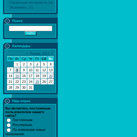
Справочник металлиста
[46]
Экономика.
[21]
Поиск
Календарь
«
Январь 2013
»
Пн
Вт
Ср
Чт
Пт
Сб
Вс
1
2
3
4
5
6
7
8
9
10
11
12
13
14
15
16
17
18
19
20
21
22
23
24
25
26
27
28
29
30
31
Наш опрос
Вы являетесь постоянным
пользователем нашего
сайта?
Постоянным.
Регулярным.
По появлению новых
материалов.