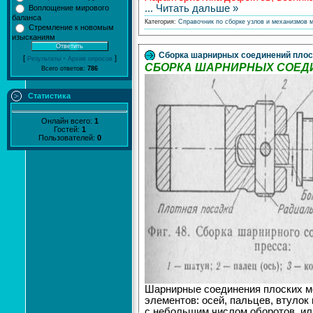
...
Читать дальше »
Воплощение мирового
баланса
Категория:
Справочник по сборке узлов и механизмов 
Стремление к новомым
изысканиям
Сборка шарнирных соединений плос
[
·
]
Результаты
Архив опросов
СБОРКА ШАРНИРНЫХ СОЕД
Всего ответов:
786
Статистика
Онлайн всего:
1
Гостей:
1
Пользователей:
0
Шарнирные соединения плоских м
элементов: осей, пальцев, втулок
с небольшим числом оборотов, и