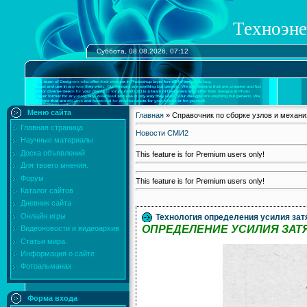
Техноэне
Суббота, 08.08.2026, 07:12
Меню сайта
Главная
»
Справочник по сборке узлов и механ
Главная страница
Новости СМИ2
Научные материалы
Доска объявлений
This feature is for Premium users only!
Для твоего мнения.
Форум
This feature is for Premium users only!
Каталог сайтов
Дневник сайта
Онлайн игры
Технология определения усилия зат
ОПРЕДЕЛЕНИЕ УСИЛИЯ ЗАТ
Видеоновости и видеоархив
Статьи мира.
Информация о сайте
Фотоальманах
Форма входа