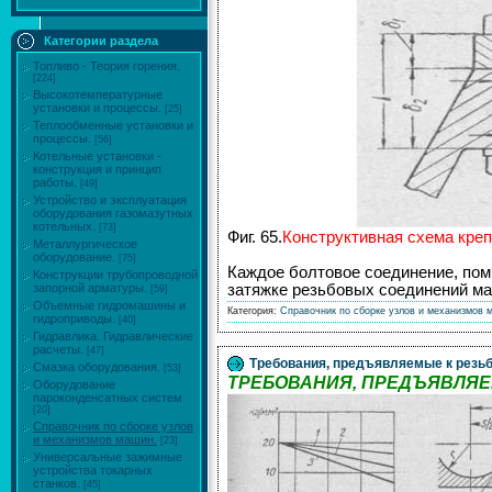
Категории раздела
Топливо - Теория горения.
[224]
Высокотемпературные
установки и процессы.
[25]
Теплообменные установки и
процессы.
[56]
Котельные установки -
конструкция и принцип
работы.
[49]
Устройство и эксплуатация
оборудования газомазутных
котельных.
[73]
Фиг. 65.
Конструктивная схема креп
Металлургическое
оборудование.
[75]
Каждое болтовое соединение, по
Конструкции трубопроводной
затяжке резьбовых соединений ма
запорной арматуры.
[59]
Объемные гидромашины и
Категория:
Справочник по сборке узлов и механизмов 
гидроприводы.
[40]
Гидравлика. Гидравлические
расчеты.
[47]
Требования, предъявляемые к резь
Смазка оборудования.
[53]
ТРЕБОВАНИЯ, ПРЕДЪЯВЛЯ
Оборудование
пароконденсатных систем
[20]
Справочник по сборке узлов
и механизмов машин.
[23]
Универсальные зажимные
устройства токарных
станков.
[45]