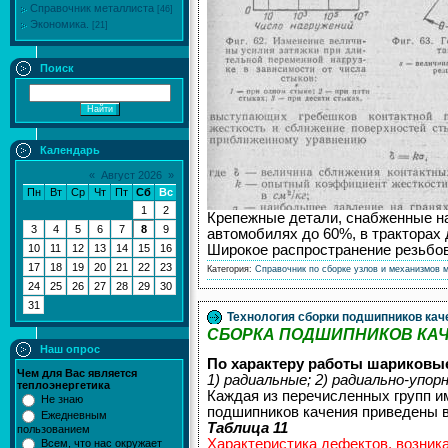
Справочник металлиста
[46]
Экономика.
[21]
Поиск
Календарь
«
Август 2026
»
Пн
Вт
Ср
Чт
Пт
Сб
Вс
1
2
Крепежные детали, снабженные на
3
4
5
6
7
8
9
автомобилях до 60%, в тракторах 
Широкое распространение резьбо
10
11
12
13
14
15
16
17
18
19
20
21
22
23
Категория:
Справочник по сборке узлов и механизмов 
24
25
26
27
28
29
30
31
Технология сборки подшипников кач
СБОРКА ПОДШИПНИКОВ КА
Наш опрос
По характеру работы шариковые
Чем для Вас является
1) радиальные; 2) радиально-упорн
теплоэнергетика
Каждая из перечисленных групп и
Не знаю
подшипников качения приведены в 
Ежедневным
Таблица 11
пользованием
Характеристика дефектов, возник
Всем, что нас окружает