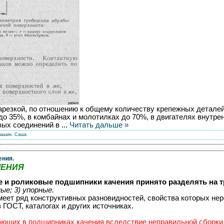
резкой, по отношению к общему количеству крепежных детале
до 35%, в комбайнах и молотилках до 70%, в двигателях внутрен
вых соединений в
...
Читать дальше »
машин.
Саша
ения.
ЧЕНИЯ
 и роликовые подшипники качения принято разделять на т
ые; 3) упорные.
меет ряд конструктивных разновидностей, свойства которых н
ГОСТ, каталогах и других источниках.
ающих в подшипниках качения вследствие неправильной сборки