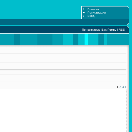
Главная
Регистрация
Вход
Приветствую Вас
Гость
|
RSS
1
2
3
»