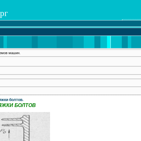
рг
измов машин.
яжки болтов.
ЯЖКИ БОЛТОВ