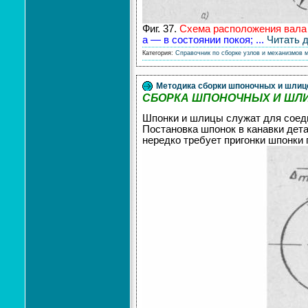
Фиг. 37.
Схема расположения вала
а — в состоянии покоя;
...
Читать 
Категория:
Справочник по сборке узлов и механизмов 
Методика сборки шпоночных и шлиц
СБОРКА ШПОНОЧНЫХ И ШЛ
Шпонки и шлицы служат для соед
Постановка шпонок в канавки дет
нередко требует пригонки шпонки 