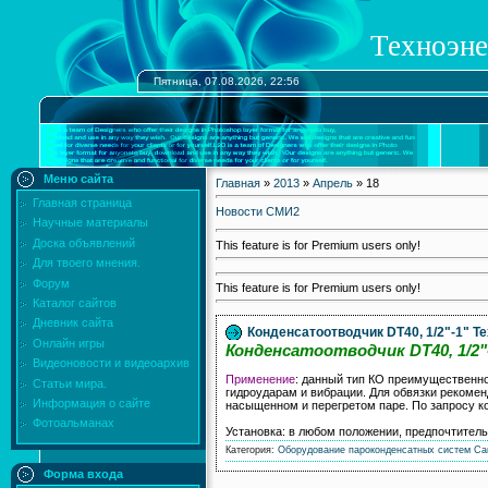
Техноэне
Пятница, 07.08.2026, 22:56
Меню сайта
Главная
»
2013
»
Апрель
»
18
Главная страница
Новости СМИ2
Научные материалы
Доска объявлений
This feature is for Premium users only!
Для твоего мнения.
Форум
This feature is for Premium users only!
Каталог сайтов
Дневник сайта
Конденсатоотводчик DT40, 1/2"-1" Т
Онлайн игры
Конденсатоотводчик DT40, 1/2"
Видеоновости и видеоархив
Применение
: данный тип КО преимущественно 
Статьи мира.
гидроударам и вибрации. Для обвязки рекомен
Информация о сайте
насыщенном и перегретом паре. По запросу к
Фотоальманах
Установка: в любом положении, предпочтител
Категория:
Оборудование пароконденсатных систем
Са
Форма входа