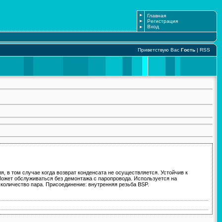
Главная
Регистрация
Вход
Приветствую Вас
Гость
|
RSS
, в том случае когда возврат конденсата не осуществляется. Устойчив к
Может обслуживаться без демонтажа с паропровода. Используется на
количество пара. Присоединение: внутренняя резьба BSP.