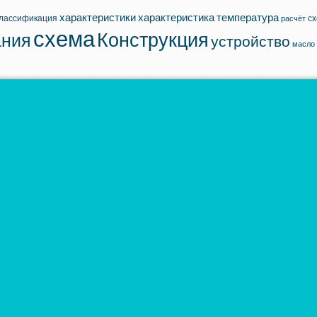
характеристики
характеристика
температура
лассификация
с
расчёт
схема
Конструкция
ания
устройство
масло