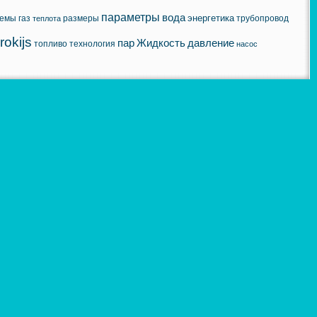
параметры
вода
энергетика
хемы
газ
размеры
трубопровод
теплота
rokijs
пар
Жидкость
давление
топливо
технология
насос