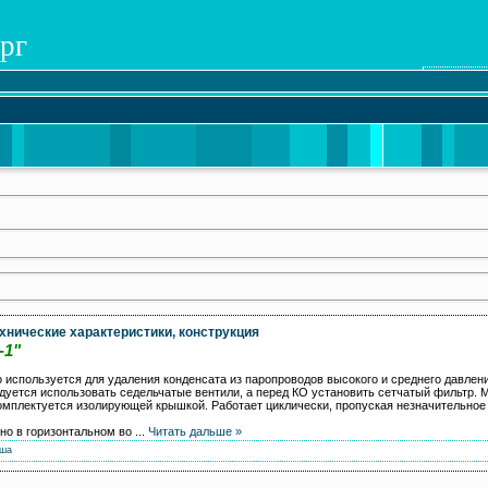
рг
ехнические характеристики, конструкция
-1"
используется для удаления конденсата из паропроводов высокого и среднего давления
дуется использовать седельчатые вентили, а перед КО установить сетчатый фильтр. 
омплектуется изолирующей крышкой. Работает циклически, пропуская незначительное 
ьно в горизонтальном во
...
Читать дальше »
ша