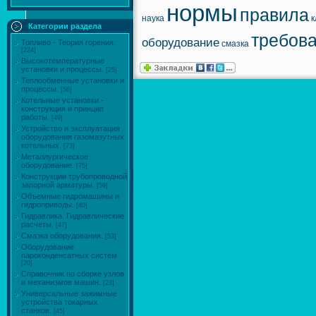
нормы
правила
наука
к
Категории раздела
требов
оборудование
Топливо - Теория горения.
смазка
[224]
Высокотемпературные
установки и процессы.
[25]
Теплообменные установки и
процессы.
[56]
Котельные установки -
конструкция и принцип
работы.
[49]
Устройство и эксплуатация
оборудования газомазутных
котельных.
[73]
Металлургическое
оборудование.
[75]
Конструкции трубопроводной
запорной арматуры.
[59]
Объемные гидромашины и
гидроприводы.
[40]
Гидравлика. Гидравлические
расчеты.
[47]
Смазка оборудования.
[53]
Оборудование
пароконденсатных систем
[20]
Справочник по сборке узлов
и механизмов машин.
[23]
Универсальные зажимные
устройства токарных
станков.
[45]