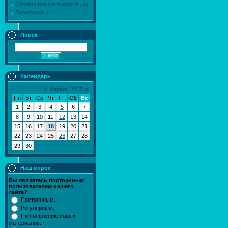
Справочник металлиста
[46]
Экономика.
[21]
Поиск
Календарь
«
Апрель 2013
»
Пн
Вт
Ср
Чт
Пт
Сб
Вс
1
2
3
4
5
6
7
8
9
10
11
12
13
14
15
16
17
18
19
20
21
22
23
24
25
26
27
28
29
30
Наш опрос
Вы являетесь постоянным
пользователем нашего
сайта?
Постоянным.
Регулярным.
По появлению новых
материалов.