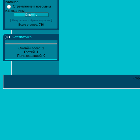
баланса
Стремление к новомым
изысканиям
[
·
]
Результаты
Архив опросов
Всего ответов:
786
Статистика
Онлайн всего:
1
Гостей:
1
Пользователей:
0
Cop