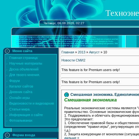
Техноэне
Четверг, 06.08.2026, 02:27
Меню сайта
Главная
»
2013
»
Август
»
10
Главная страница
Новости СМИ2
Научные материалы
Доска объявлений
This feature is for Premium users only!
Для твоего мнения.
Форум
This feature is for Premium users only!
Каталог сайтов
Дневник сайта
Смешанная экономика. Единоличное 
Онлайн игры
Смешанная экономика
Видеоновости и видеоархив
Реальные экономические системы являются "с
Статьи мира.
правительство. Основные экономические фун
Информация о сайте
1. Поддерживать и облегчать функционирован
Это предполагает:
Фотоальманах
1. Обеспечение правовой базы и обществен
(определение "правил игры", регулирующих о
т.д.)
2, Защита конкуренции от монополии (ситуаци
Форма входа
дальше »