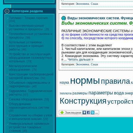
Категория:
Экономика.
Саша
Категории раздела
Виды экономических систем. Функц
Топливо - Теория горения.
[224]
Виды экономических систем. 
Высокотемпературные
установки и процессы.
[25]
РАЗЛИЧНЫЕ ЭКОНОМИЧЕСКИЕ СИСТЕМЫ отлич
Теплообменные установки и
а) по форме собственности на средства произ
процессы.
б) по способу, посредством которого координ
[56]
Котельные установки -
В соответствии с этим выделяют
конструкция и принцип
1. Чистый капитализм, или капитализм эпохи 
работы.
[49]
рынками цен для координации экономической 
Устройство и эксплуатация
2. Командная экономика. Эту систему характ
оборудования газомазутных
п
...
Читать дальше »
котельных.
[73]
Категория:
Экономика.
Саша
Металлургическое
оборудование.
[75]
Конструкции трубопроводной
нормы
запорной арматуры.
[59]
правила
наука
к
Объемные гидромашины и
гидроприводы.
[40]
Гидравлика. Гидравлические
параметры
вода
энер
размеры
теплота
расчеты.
[47]
Конструкция
Смазка оборудования.
устройс
[53]
Оборудование
пароконденсатных систем
[20]
Справочник по сборке узлов
и механизмов машин.
[23]
Универсальные зажимные
устройства токарных
станков.
[45]