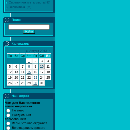
Справочник металлиста
[46]
Экономика.
[21]
Поиск
Календарь
«
Август 2013
»
Пн
Вт
Ср
Чт
Пт
Сб
Вс
1
2
3
4
5
6
7
8
9
10
11
12
13
14
15
16
17
18
19
20
21
22
23
24
25
26
27
28
29
30
31
Наш опрос
Чем для Вас является
теплоэнергетика
Не знаю
Ежедневным
пользованием
Всем, что нас окружает
Воплощение мирового