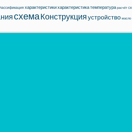
характеристики
характеристика
температура
лассификация
с
расчёт
схема
Конструкция
ания
устройство
масло