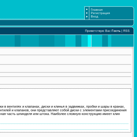
Главная
Регистрация
Вход
Приветствую Вас
Гость
|
RSS
и в вентилях и клапанах, диски и клинья в задвижках, пробки и шары в кранах,
нтилей и клапанов, они представляют собой диски с элементами присоединения
усная часть шпинделя или штока. Наиболее сложную конструкцию имеет клин