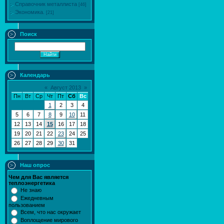
Справочник металлиста
[46]
Экономика.
[21]
Поиск
Календарь
«
Август 2013
»
Пн
Вт
Ср
Чт
Пт
Сб
Вс
1
2
3
4
5
6
7
8
9
10
11
12
13
14
15
16
17
18
19
20
21
22
23
24
25
26
27
28
29
30
31
Наш опрос
Чем для Вас является
теплоэнергетика
Не знаю
Ежедневным
пользованием
Всем, что нас окружает
Воплощение мирового