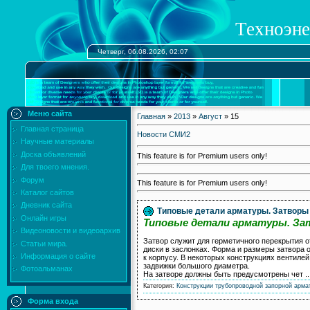
Техноэне
Четверг, 06.08.2026, 02:07
Меню сайта
Главная
»
2013
»
Август
»
15
Главная страница
Новости СМИ2
Научные материалы
Доска объявлений
This feature is for Premium users only!
Для твоего мнения.
Форум
This feature is for Premium users only!
Каталог сайтов
Дневник сайта
Типовые детали арматуры. Затворы 
Онлайн игры
Типовые детали арматуры. За
Видеоновости и видеоархив
Затвор служит для герметичного перекрытия от
Статьи мира.
диски в заслонках. Форма и размеры затвора
Информация о сайте
к корпусу. В некоторых конструкциях вентиле
задвижки большого диаметра.
Фотоальманах
На затворе должны быть предусмотрены чет
.
Категория:
Конструкции трубопроводной запорной арма
Форма входа