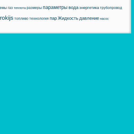
параметры
вода
энергетика
хемы
газ
размеры
трубопровод
теплота
rokijs
пар
Жидкость
давление
топливо
технология
насос