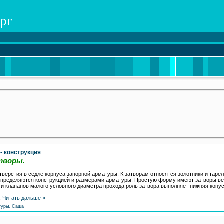
рг
- конструкция
творы.
верстия в седле корпуса запорной арматуры. К затворам относятся золотники и тарелк
 определяются конструкцией и размерами арматуры. Простую форму имеют затворы ве
й и клапанов малого условного диаметра прохода роль затвора выполняет нижняя кон
..
Читать дальше »
туры.
Саша