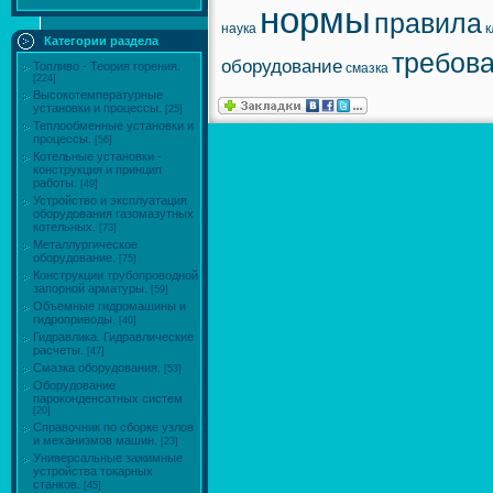
нормы
правила
наука
к
Категории раздела
требов
оборудование
Топливо - Теория горения.
смазка
[224]
Высокотемпературные
установки и процессы.
[25]
Теплообменные установки и
процессы.
[56]
Котельные установки -
конструкция и принцип
работы.
[49]
Устройство и эксплуатация
оборудования газомазутных
котельных.
[73]
Металлургическое
оборудование.
[75]
Конструкции трубопроводной
запорной арматуры.
[59]
Объемные гидромашины и
гидроприводы.
[40]
Гидравлика. Гидравлические
расчеты.
[47]
Смазка оборудования.
[53]
Оборудование
пароконденсатных систем
[20]
Справочник по сборке узлов
и механизмов машин.
[23]
Универсальные зажимные
устройства токарных
станков.
[45]